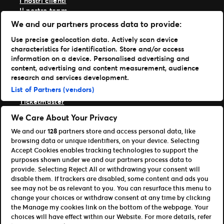
I nostri clienti
Il nostro team
La nostra storia
We and our partners process data to provide:
Live Nation Careers
Use precise geolocation data. Actively scan device
Risorse
characteristics for identification. Store and/or access
information on a device. Personalised advertising and
Centro Stampa
content, advertising and content measurement, audience
Assistenza
research and services development.
Portafoglio
List of Partners (vendors)
Ticketmaster
Front Gate Tickets
We Care About Your Privacy
TicketWeb
We and our
128
partners store and access personal data, like
Universe
browsing data or unique identifiers, on your device. Selecting
Elevate
Accept Cookies enables tracking technologies to support the
Partners
purposes shown under we and our partners process data to
provide. Selecting Reject All or withdrawing your consent will
Open Platform Overview
disable them. If trackers are disabled, some content and ads you
Affiliati e partner di distribuzione
see may not be as relevant to you. You can resurface this menu to
Sviluppatori (API e SDK)
change your choices or withdraw consent at any time by clicking
the Manage my cookies link on the bottom of the webpage. Your
Termini e condizioni di utilizzo
Informativa Privacy
choices will have effect within our Website. For more details, refer
Cookie Policy