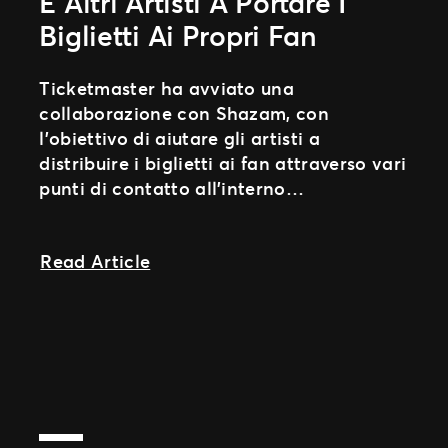
E Altri Artisti A Portare I
Biglietti Ai Propri Fan
Ticketmaster ha avviato una
collaborazione con Shazam, con
l’obiettivo di aiutare gli artisti a
distribuire i biglietti ai fan attraverso vari
punti di contatto all’interno
dell’ecosistema Apple. Questa
integrazione aiuterà
about Shazam aiuta Post Malone e al
Read Article