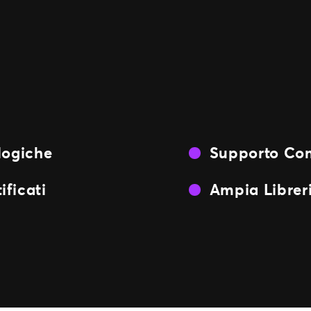
logiche
Supporto Com
ificati
Ampia Libreri