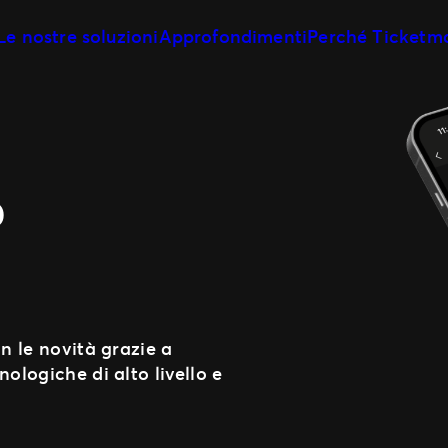
Le nostre soluzioni
Approfondimenti
Perché Ticketm
Creazione e gestione di eventi
La nostra storia
Personalizza e riutilizza i modelli
Scopri di più su Tick
Vendita di biglietti
Il nostro team
Sii dove sono i tuoi fan
Conosci la tua leader
Giorno dell’evento
I nostri clienti
P
Coinvolgi i fan più velocemente
Conosci le persone c
Marketing e reportistica
Prendi decisioni basate sui dati
Partnership efficienti
Fai crescere il tuo business con noi
Fan experience
Alza il livello per i tuoi fan
on le novità grazie a
ologiche di alto livello e