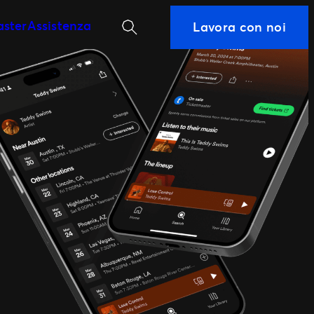
Cerca
aster
Assistenza
Lavora con noi
etmaster Business
ship locale
on cui lavoriamo