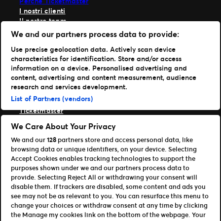
Perché Ticketmaster
I nostri clienti
Il nostro team
La nostra storia
We and our partners process data to provide:
Live Nation Careers
Use precise geolocation data. Actively scan device
Risorse
characteristics for identification. Store and/or access
information on a device. Personalised advertising and
Centro Stampa
content, advertising and content measurement, audience
Assistenza
research and services development.
Portafoglio
List of Partners (vendors)
Ticketmaster
Front Gate Tickets
We Care About Your Privacy
TicketWeb
We and our
128
partners store and access personal data, like
Universe
browsing data or unique identifiers, on your device. Selecting
Elevate
Accept Cookies enables tracking technologies to support the
Partners
purposes shown under we and our partners process data to
provide. Selecting Reject All or withdrawing your consent will
Open Platform Overview
disable them. If trackers are disabled, some content and ads you
Affiliati e partner di distribuzione
see may not be as relevant to you. You can resurface this menu to
Sviluppatori (API e SDK)
change your choices or withdraw consent at any time by clicking
the Manage my cookies link on the bottom of the webpage. Your